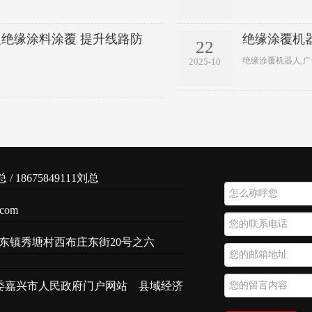
绝缘涂料涂覆 提升线路防
绝缘涂覆机
22
绝缘涂覆机器人,
2025-10
 / 18675849111刘总
.com
东镇秀塘村西布庄东街20号之六
委嘉兴市人民政府门户网站
县域经济